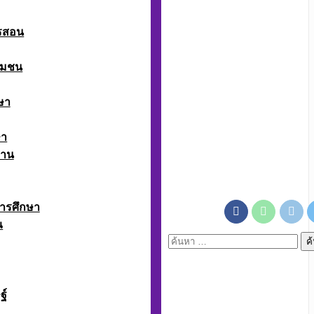
ารสอน
ุมชน
ษา
ษา
งาน
ารศึกษา
ณ
ค้นหา
สำหรับ:
ฐ์