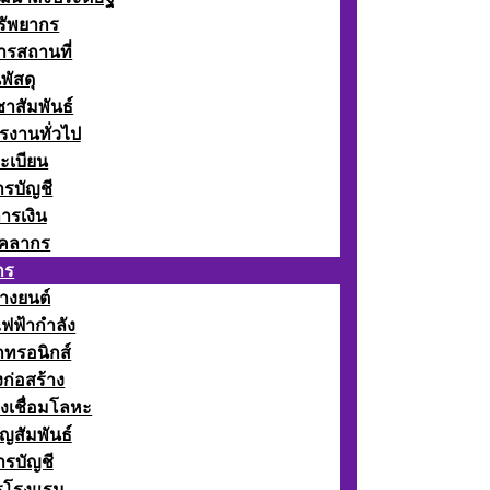
รัพยากร
รสถานที่
พัสดุ
าสัมพันธ์
รงานทั่วไป
ะเบียน
รบัญชี
ารเงิน
ุคลากร
กร
างยนต์
ฟฟ้ากำลัง
กทรอนิกส์
ก่อสร้าง
งเชื่อมโลหะ
ญสัมพันธ์
รบัญชี
รโรงแรม