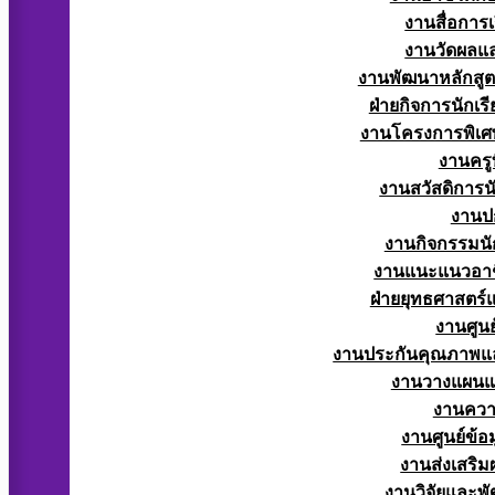
งานสื่อการ
งานวัดผลแ
งานพัฒนาหลักสู
ฝ่ายกิจการนักเร
งานโครงการพิเศ
งานครูท
งานสวัสดิการนั
งานป
งานกิจกรรมนัก
งานแนะแนวอาช
ฝ่ายยุทธศาสตร
งานศูนย
งานประกันคุณภาพแ
งานวางแผน
งานควา
งานศูนย์ข้
งานส่งเสริม
งานวิจัยและพั