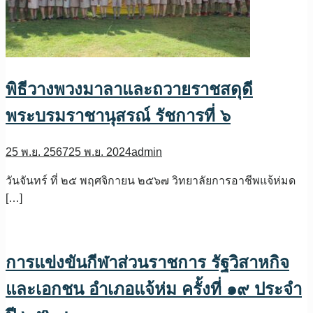
พิธีวางพวงมาลาและถวายราชสดุดี
พระบรมราชานุสรณ์ รัชการที่ ๖
25 พ.ย. 2567
25 พ.ย. 2024
admin
วันจันทร์ ที่ ๒๕ พฤศจิกายน ๒๕๖๗ วิทยาลัยการอาชีพแจ้ห่มด
[…]
การแข่งขันกีฬาส่วนราชการ รัฐวิสาหกิจ
และเอกชน อำเภอแจ้ห่ม ครั้งที่ ๑๙ ประจำ