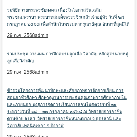
วมพิธีถวายพระพรชัยมงคล เนื่องในโอกาสวันเฉลิม
พระชนมพรรษา พระบาทสมเด็จพระวชิรเกล้าเจ้าอยู่หัว วันที่ ๒๘
กรกฎาคม ๒๕๖๘ เพื่อสำนึกในพระมหากรุณาธิคุณ อันหาที่สุดมิได้
29 ก.ค. 2568
admin
ร่วมประชุม วางแผน การฝึกอบรมลูกเสือ วิสามัญ หลักสูตรนายหมู่
ลูกเสือวิสามัญ
29 ก.ค. 2568
admin
ข้าร่วมโครงการพัฒนาทักษะและศักยภาพการจัดการเรียน การ
สอนอาชีวศึกษา ศึกษาดูงานการประกันคุณภาพการศึกษาภายใน
และภายนอก มุ่งสู่การจัดการเรียนการสอนในศตวรรษที่ ๒๑
ระหว่างวันที่ ๑๘ – ๒๓ กรกฎาคม ๒๕๖๘ ณ วิทยาลัยการอาชีพ
ด่านซ้าย จ.เลย, วิทยาลัยการอาชีพหนองหาญ จ.อุดรธานี และ
วิทยาลัยเทคนิคเซกา จ.บึงกาฬ
29 ก.ค. 2568
admin