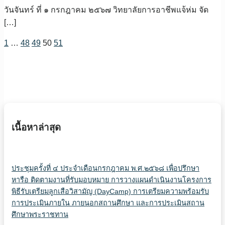
วันจันทร์ ที่ ๑ กรกฎาคม ๒๕๖๗ วิทยาลัยการอาชีพแจ้ห่ม จัด
[…]
1
…
48
49
50
51
เนื้อหาล่าสุด
ประชุมครั้งที่ ๔ ประจำเดือนกรกฎาคม พ.ศ.๒๕๖๘ เพื่อปรึกษา
หารือ ติดตามงานที่รับมอบหมาย การวางแผนดำเนินงานโครงการ
พิธีรับเตรียมลูกเสือวิสามัญ (Day​Camp) การเตรียมความพร้อมรับ
การประเมินภายใน ภายนอกสถานศึกษา และการประเมินสถาน
ศึกษาพระราชทาน