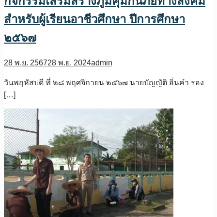
กิจกรรมเสริมสร้างภูมิคุ้มกันภัยทางสังคม
สําหรับผู้เรียนอาชีวศึกษา ปีการศึกษา
๒๕๖๗
28 พ.ย. 2567
28 พ.ย. 2024
admin
วันพฤหัสบดี ที่ ๒๘ พฤศจิกายน ๒๕๖๗ นายบัญญัติ อิ่นคำ รอง
[…]