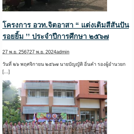
โครงการ อวท.จิตอาสา “ แต่งเติมสีสันปัน
รอยยิ้ม ’’ ประจำปีการศึกษา ๒๕๖๗
27 พ.ย. 2567
27 พ.ย. 2024
admin
วันที่ ๒๖ พฤศจิกายน ๒๕๖๗ นายบัญญัติ อิ่นคำ รองผู้อำนวยก
[…]