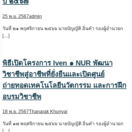
ปี ๒๕๖๗
25 พ.ย. 2567
admin
วันที่ ๒๑ พฤศจิกายน ๒๕๖๖ นายบัญญัติ อิ่นคำ รองผู้อำนวยก
[…]
พิธีเปิดโครงการ Iven ๑ NUR พัฒนา
วิชาชีพสู่อาชีพที่ยั่งยืนและเปิดศูนย์
ถ่ายทอดเทคโนโลยีนวัตกรรม และการฝึก
อบรมวิชาชีพ
18 พ.ย. 2567
Thanarak Khunyai
วันที่ ๑๗ พฤศจิกายน ๒๕๖๖ นายบัญญัติ อิ่นคำ รองผู้อำนวยก
[…]