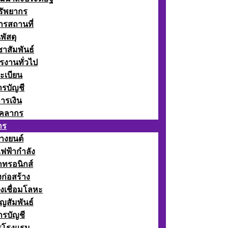
รัพยากร
รสถานที่
พัสดุ
าสัมพันธ์
รงานทั่วไป
ะเบียน
รบัญชี
ารเงิน
ุคลากร
กร
างยนต์
ฟฟ้ากำลัง
กทรอนิกส์
ก่อสร้าง
งเชื่อมโลหะ
ญสัมพันธ์
รบัญชี
รโรงแรม