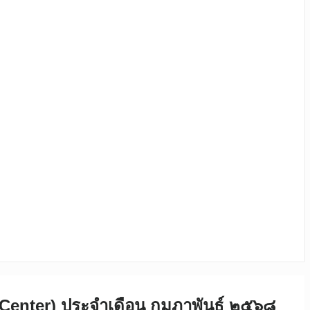
t Center) ประจำเดือน กุมภาพันธ์ ๒๕๖๘