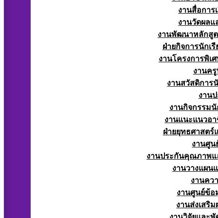
งานสื่อการ
งานวัดผลแ
งานพัฒนาหลักสู
ฝ่ายกิจการนักเร
งานโครงการพิเศ
งานครูท
งานสวัสดิการนั
งานป
งานกิจกรรมนัก
งานแนะแนวอาช
ฝ่ายยุทธศาสตร
งานศูนย
งานประกันคุณภาพแ
งานวางแผน
งานควา
งานศูนย์ข้
งานส่งเสริม
งานวิจัยและพั