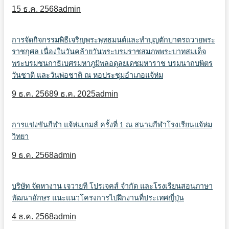
15 ธ.ค. 2568
admin
การจัดกิจกรรมพิธีเจริญพระพุทธมนต์และทำบุญตักบาตรถวายพระ
ราชกุศล เนื่องในวันคล้ายวันพระบรมราชสมภพพระบาทสมเด็จ
พระบรมชนกาธิเบศรมหาภูมิพลอดุลยเดชมหาราช บรมนาถบพิตร
วันชาติ และวันพ่อชาติ ณ หอประชุมอำเภอแจ้ห่ม
9 ธ.ค. 2568
9 ธ.ค. 2025
admin
การแข่งขันกีฬา แจ้ห่มเกมส์ ครั้งที่ 1 ณ สนามกีฬาโรงเรียนแจ้ห่ม
วิทยา
9 ธ.ค. 2568
admin
บริษัท จัดหางาน เจวายที โปรเจคส์ จำกัด และโรงเรียนสอนภาษา
พัฒนาอักษร แนะแนวโครงการไปฝึกงานที่ประเทศญี่ปุ่น
4 ธ.ค. 2568
admin