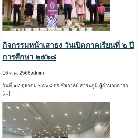
กิจกรรมหน้าเสาธง วันเปิดภาคเรียนที่ ๒ ปี
การศึกษา ๒๕๖๘
16 ต.ค. 2568
admin
วันที่ ๑๔ ตุลาคม ๒๕๖๘ ดร.ชัชวาลย์ สาระภูมิ ผู้อำนวยการว
[…]