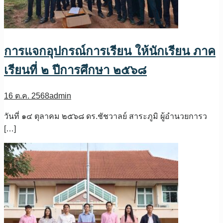
การแจกอุปกรณ์การเรียน ให้นักเรียน ภาค
เรียนที่ ๒ ปีการศึกษา ๒๕๖๘
16 ต.ค. 2568
admin
วันที่ ๑๔ ตุลาคม ๒๕๖๘ ดร.ชัชวาลย์ สาระภูมิ ผู้อำนวยการว
[…]