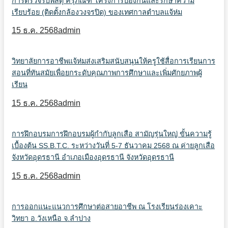
การตรวจรับพัสดุ ครุภัณฑ์ โครงการป้องกันและรักษาความ
เรียบร้อย (ติดตั้งกล้องวงจรปิด) ของเทศกาลตำบลแจ้ห่ม
15 ธ.ค. 2568
admin
วิทยาลัยการอาชีพแจ้ห่มส่งเสริม​สนับสนุน​ให้ครูใช้สื่อการเรียนการ
สอนที่ทันสมัยเพื่อยกระดับคุณภาพการศึกษาและเพิ่มศักยภาพผู้
เรียน
15 ธ.ค. 2568
admin
การฝึกอบรมการฝึกอบรมผู้กำกับลูกเสือ สามัญรุ่นใหญ่ ขั้นความรู้
เบื้องต้น SS.B.T.C. ระหว่างวันที่ 5-7 ธันวาคม 2568 ณ ค่ายลูกเสือ
จังหวัดอุดรธานี อำเภอเมืองอุดรธานี จังหวัดอุดรธานี
15 ธ.ค. 2568
admin
การออกแนะแนวการศึกษาต่อสายอาชีพ ณ โรงเรียนร่องเคาะ
วิทยา อ.วังเหนือ จ.ลำปาง