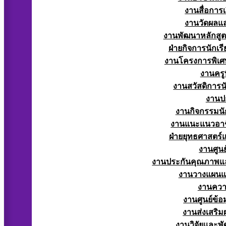
งานสื่อการ
งานวัดผลแ
งานพัฒนาหลักสู
ฝ่ายกิจการนักเร
งานโครงการพิเศ
งานครูท
งานสวัสดิการนั
งานป
งานกิจกรรมนัก
งานแนะแนวอาช
ฝ่ายยุทธศาสตร
งานศูนย
งานประกันคุณภาพแ
งานวางแผน
งานควา
งานศูนย์ข้
งานส่งเสริม
งานวิจัยและพั