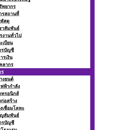
รัพยากร
รสถานที่
พัสดุ
าสัมพันธ์
รงานทั่วไป
ะเบียน
รบัญชี
ารเงิน
ุคลากร
กร
างยนต์
ฟฟ้ากำลัง
กทรอนิกส์
ก่อสร้าง
งเชื่อมโลหะ
ญสัมพันธ์
รบัญชี
รโรงแรม