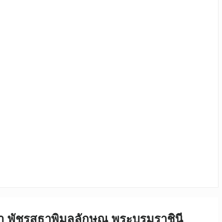
า พัชรสุธาพิมลลักษณ พระบรมราชินี