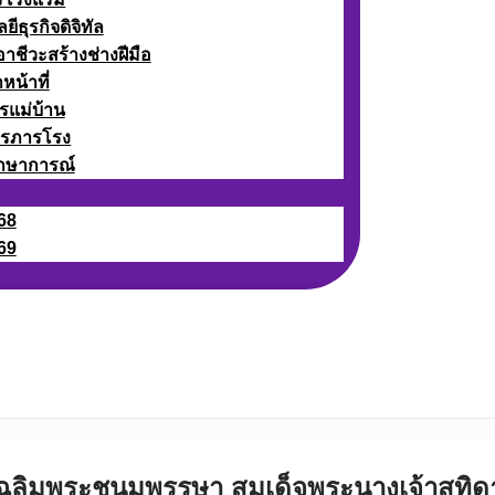
ธุรกิจดิจิทัล
ชีวะสร้างช่างฝีมือ
หน้าที่
รแม่บ้าน
ารภารโรง
กษาการณ์
68
69
นเฉลิมพระชนมพรรษา สมเด็จพระนางเจ้าสุทิด