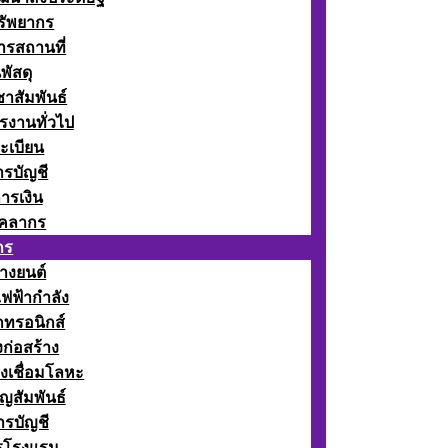
รัพยากร
รสถานที่
พัสดุ
าสัมพันธ์
รงานทั่วไป
ะเบียน
รบัญชี
ารเงิน
ุคลากร
กร
างยนต์
ฟฟ้ากำลัง
กทรอนิกส์
ก่อสร้าง
งเชื่อมโลหะ
ญสัมพันธ์
รบัญชี
รโรงแรม