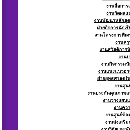
งานสื่อการ
งานวัดผลแ
งานพัฒนาหลักสู
ฝ่ายกิจการนักเร
งานโครงการพิเศ
งานครูท
งานสวัสดิการนั
งานป
งานกิจกรรมนัก
งานแนะแนวอาช
ฝ่ายยุทธศาสตร
งานศูนย
งานประกันคุณภาพแ
งานวางแผน
งานควา
งานศูนย์ข้
งานส่งเสริม
งานวิจัยและพั