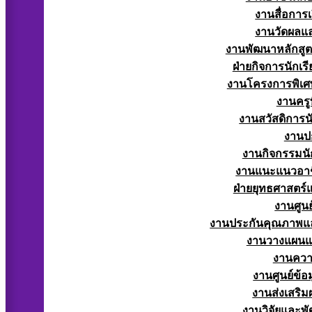
งานสื่อการ
งานวัดผลแ
งานพัฒนาหลักสู
ฝ่ายกิจการนักเร
งานโครงการพิเศ
งานครูท
งานสวัสดิการนั
งานป
งานกิจกรรมนัก
งานแนะแนวอาช
ฝ่ายยุทธศาสตร
งานศูนย
งานประกันคุณภาพแ
งานวางแผน
งานควา
งานศูนย์ข้
งานส่งเสริม
งานวิจัยและพั