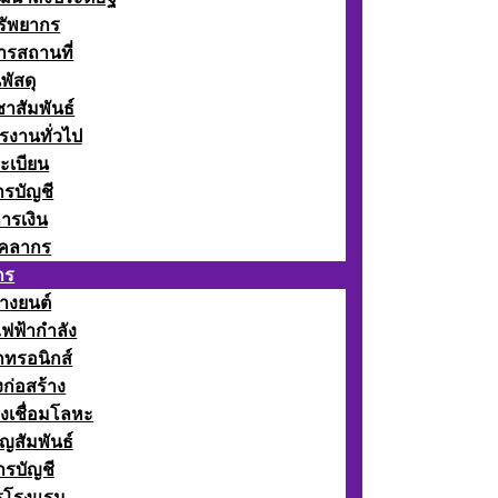
รัพยากร
รสถานที่
พัสดุ
าสัมพันธ์
รงานทั่วไป
ะเบียน
รบัญชี
ารเงิน
ุคลากร
กร
างยนต์
ฟฟ้ากำลัง
กทรอนิกส์
ก่อสร้าง
งเชื่อมโลหะ
ญสัมพันธ์
รบัญชี
รโรงแรม