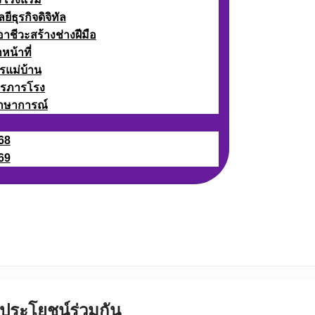
ธุรกิจดิจิทัล
ชีวะสร้างช่างฝีมือ
หน้าที่
รแม่บ้าน
ารภารโรง
กษาการณ์
68
69
ลประโยชน์ร่วมกัน