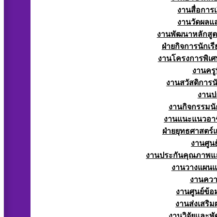
งานสื่อการ
งานวัดผลแ
งานพัฒนาหลักสู
ฝ่ายกิจการนักเร
งานโครงการพิเศ
งานครูท
งานสวัสดิการนั
งานป
งานกิจกรรมนัก
งานแนะแนวอาช
ฝ่ายยุทธศาสตร
งานศูนย
งานประกันคุณภาพแ
งานวางแผน
งานควา
งานศูนย์ข้
งานส่งเสริม
งานวิจัยและพั