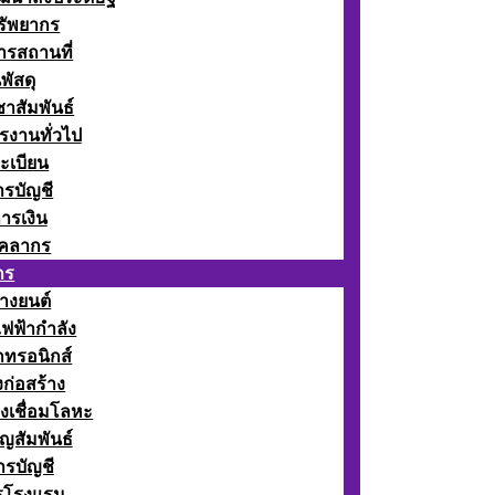
รัพยากร
รสถานที่
พัสดุ
าสัมพันธ์
รงานทั่วไป
ะเบียน
รบัญชี
ารเงิน
ุคลากร
กร
างยนต์
ฟฟ้ากำลัง
กทรอนิกส์
ก่อสร้าง
งเชื่อมโลหะ
ญสัมพันธ์
รบัญชี
รโรงแรม