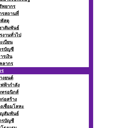
รัพยากร
รสถานที่
พัสดุ
าสัมพันธ์
รงานทั่วไป
ะเบียน
รบัญชี
ารเงิน
ุคลากร
กร
างยนต์
ฟฟ้ากำลัง
กทรอนิกส์
ก่อสร้าง
งเชื่อมโลหะ
ญสัมพันธ์
รบัญชี
รโรงแรม