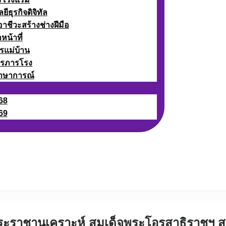
ธุรกิจดิจิทัล
ชีวะสร้างช่างฝีมือ
หน้าที่
รแม่บ้าน
ารภารโรง
กษาการณ์
68
69
นพระราชานุเคราะห์ สมเด็จพระโอรสาธิราชฯ