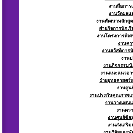
งานสื่อการ
งานวัดผลแ
งานพัฒนาหลักสู
ฝ่ายกิจการนักเร
งานโครงการพิเศ
งานครูท
งานสวัสดิการนั
งานป
งานกิจกรรมนัก
งานแนะแนวอาช
ฝ่ายยุทธศาสตร
งานศูนย
งานประกันคุณภาพแ
งานวางแผน
งานควา
งานศูนย์ข้
งานส่งเสริม
งานวิจัยและพั