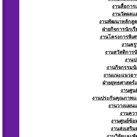
งานสื่อการ
งานวัดผลแ
งานพัฒนาหลักสู
ฝ่ายกิจการนักเร
งานโครงการพิเศ
งานครูท
งานสวัสดิการนั
งานป
งานกิจกรรมนัก
งานแนะแนวอาช
ฝ่ายยุทธศาสตร
งานศูนย
งานประกันคุณภาพแ
งานวางแผน
งานควา
งานศูนย์ข้
งานส่งเสริม
งานวิจัยและพั