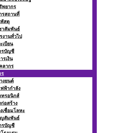
รัพยากร
รสถานที่
พัสดุ
าสัมพันธ์
รงานทั่วไป
ะเบียน
รบัญชี
ารเงิน
ุคลากร
กร
างยนต์
ฟฟ้ากำลัง
กทรอนิกส์
ก่อสร้าง
งเชื่อมโลหะ
ญสัมพันธ์
รบัญชี
รโรงแรม