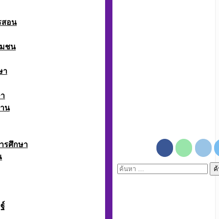
ารสอน
ุมชน
ษา
ษา
งาน
ารศึกษา
ณ
ค้นหา
สำหรับ:
ฐ์