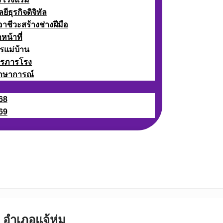
ธุรกิจดิจิทัล
ชีวะสร้างช่างฝีมือ
หน้าที่
รแม่บ้าน
ารภารโรง
กษาการณ์
68
69
 อำเภอแจ้ห่ม