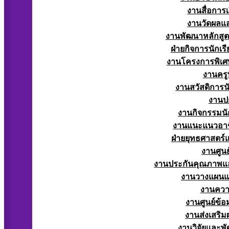
งานสื่อการ
งานวัดผลแ
งานพัฒนาหลักสู
ฝ่ายกิจการนักเร
งานโครงการพิเศ
งานครูท
งานสวัสดิการนั
งานป
งานกิจกรรมนัก
งานแนะแนวอาช
ฝ่ายยุทธศาสตร
งานศูนย
งานประกันคุณภาพแ
งานวางแผน
งานควา
งานศูนย์ข้
งานส่งเสริม
งานวิจัยและพั