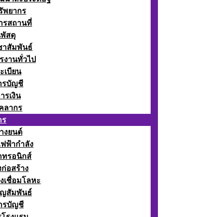
รัพยากร
รสถานที่
พัสดุ
าสัมพันธ์
รงานทั่วไป
ะเบียน
รบัญชี
ารเงิน
ุคลากร
กร
างยนต์
ฟฟ้ากำลัง
กทรอนิกส์
ก่อสร้าง
งเชื่อมโลหะ
ญสัมพันธ์
รบัญชี
รโรงแรม