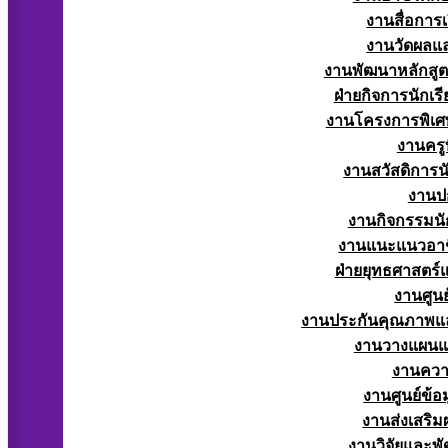
งานสื่อการ
งานวัดผลแ
งานพัฒนาหลักสู
ฝ่ายกิจการนักเร
งานโครงการพิเศ
งานครูท
งานสวัสดิการนั
งานป
งานกิจกรรมนัก
งานแนะแนวอาช
ฝ่ายยุทธศาสตร
งานศูนย
งานประกันคุณภาพแ
งานวางแผน
งานควา
งานศูนย์ข้
งานส่งเสริม
งานวิจัยและพั