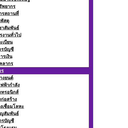
รัพยากร
รสถานที่
พัสดุ
าสัมพันธ์
รงานทั่วไป
ะเบียน
รบัญชี
ารเงิน
ุคลากร
กร
างยนต์
ฟฟ้ากำลัง
กทรอนิกส์
ก่อสร้าง
งเชื่อมโลหะ
ญสัมพันธ์
รบัญชี
รโรงแรม