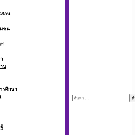
ารสอน
ุมชน
ษา
ษา
งาน
ารศึกษา
ณ
ค้นหา
สำหรับ:
ฐ์