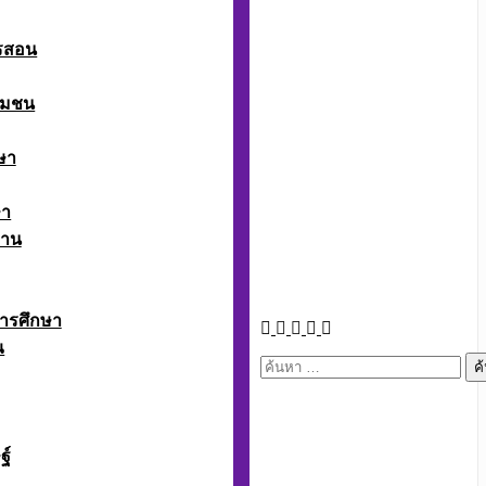
ารสอน
ุมชน
ษา
ษา
งาน
ารศึกษา
ณ
ค้นหา
สำหรับ:
ฐ์