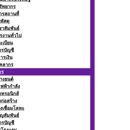
รัพยากร
รสถานที่
พัสดุ
าสัมพันธ์
รงานทั่วไป
ะเบียน
รบัญชี
ารเงิน
ุคลากร
กร
างยนต์
ฟฟ้ากำลัง
กทรอนิกส์
ก่อสร้าง
งเชื่อมโลหะ
ญสัมพันธ์
รบัญชี
รโรงแรม