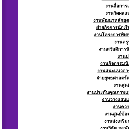
งานสื่อการ
งานวัดผลแ
งานพัฒนาหลักสู
ฝ่ายกิจการนักเร
งานโครงการพิเศ
งานครูท
งานสวัสดิการนั
งานป
งานกิจกรรมนัก
งานแนะแนวอาช
ฝ่ายยุทธศาสตร
งานศูนย
งานประกันคุณภาพแ
งานวางแผน
งานควา
งานศูนย์ข้
งานส่งเสริม
งานวิจัยและพั