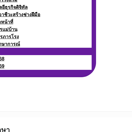
ธุรกิจดิจิทัล
ชีวะสร้างช่างฝีมือ
หน้าที่
รแม่บ้าน
ารภารโรง
กษาการณ์
68
69
กษา