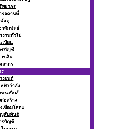
รัพยากร
รสถานที่
พัสดุ
าสัมพันธ์
รงานทั่วไป
ะเบียน
รบัญชี
ารเงิน
ุคลากร
กร
างยนต์
ฟฟ้ากำลัง
กทรอนิกส์
ก่อสร้าง
งเชื่อมโลหะ
ญสัมพันธ์
รบัญชี
รโรงแรม