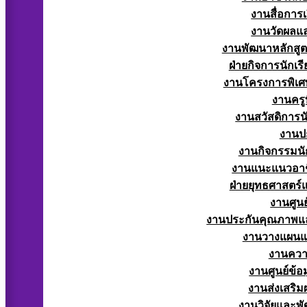
งานสื่อการ
งานวัดผลแ
งานพัฒนาหลักสู
ฝ่ายกิจการนักเร
งานโครงการพิเศ
งานครูท
งานสวัสดิการนั
งานป
งานกิจกรรมนัก
งานแนะแนวอาช
ฝ่ายยุทธศาสตร
งานศูนย
งานประกันคุณภาพแ
งานวางแผน
งานควา
งานศูนย์ข้
งานส่งเสริม
งานวิจัยและพั