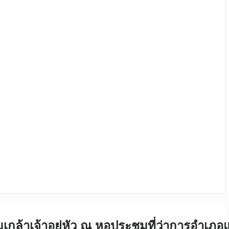
ล้าเจ้าอยู่หัว ณ หอประชุมที่ว่าการอำเภอแ