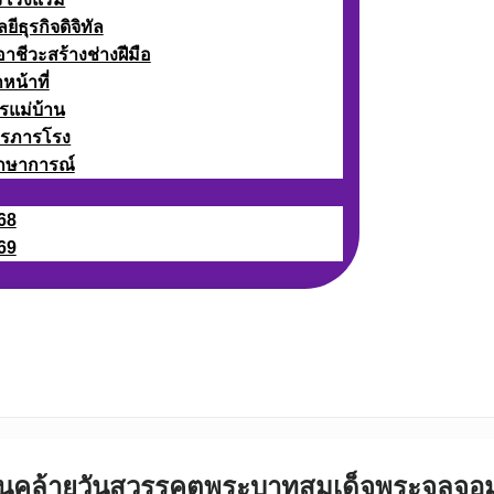
ธุรกิจดิจิทัล
ชีวะสร้างช่างฝีมือ
หน้าที่
รแม่บ้าน
ารภารโรง
กษาการณ์
68
69
ันคล้ายวันสวรรคตพระบาทสมเด็จพระจุลจอมเก