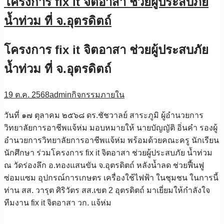
โครงการ fix it จิตอาสา ช่วยผู้ประสบภัย
น้ำท่วม ที่ จ.อุตรดิตถ์
โครงการ fix it จิตอาสา ช่วยผู้ประสบภัย
น้ำท่วม ที่ จ.อุตรดิตถ์
19 ต.ค. 2568
admin
กิจกรรมภายใน
วันที่ ๑๗ ตุลาคม ๒๕๖๘ ดร.ชัชวาลย์ สาระภูมิ ผู้อำนวยการ
วิทยาลัยการอาชีพแจ้ห่ม มอบหมายให้ นายบัญญัติ อิ่นคำ รองผู้
อำนวยการวิทยาลัยการอาชีพแจ้ห่ม พร้อมด้วยคณะครู นักเรียน
นักศึกษา ร่วมโครงการ fix it จิตอาสา ช่วยผู้ประสบภัย น้ำท่วม
ณ วัดร่องลึก อ.ทองแสนขัน จ.อุตรดิตถ์ หลังน้ำลด ช่วยฟื้นฟู
ซ่อมแซม อุปกรณ์การเกษตร เครื่องใช้ไฟฟ้า ในชุมชน ในการนี้
ท่าน สส. วารุต ศิริวัตร สส.เขต 2 อุตรดิตถ์ มาเยี่ยมให้กำลังใจ
ทีมงาน fix it จิตอาสา วก. แจ้ห่ม