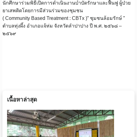
นักศึกษาร่วมพิธีเปิดการดำเนินงานบำบัดรักษาและฟื้นฟู ผู้ป่วย
ยาเสพติดโดยการมีส่วนร่วมของชุมชน
( Community Based Treatment : CBTx )” ชุมชนล้อมรักษ์ ”
ตำบลทุ่งผึ้ง อำเภอแจ้ห่ม จังหวัดลำปาปาง ปี พ.ศ. ๒๕๖๘ –
๒๕๖๙
เนื้อหาล่าสุด