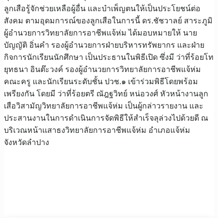
ลูกเสือรู้จักช่วยเหลือผู้อื่น และบำเพ็ญตนให้เป็นประโยชน์ต่อ
สังคม ตามอุดมการณ์ของลูกเสือในการนี้ ดร.ชัชวาลย์ สาระภูมิ
ผู้อำนวยการวิทยาลัยการอาชีพแจ้ห่ม ได้มอบหมายให้ นาย
บัญญัติ อิ่นคำ รองผู้อำนวยการฝ่ายบริหารทรัพยากร และฝ่าย
กิจการนักเรียนนักศึกษา เป็นประธานในพิธีเปิด ซึ่งมี ว่าที่ร้อยโท
ยุทธนา อินต๊ะวงค์ รองผู้อำนวยการวิทยาลัยการอาชีพแจ้ห่ม
คณะครู และนักเรียนระดับชั้น ปวช.๑ เข้าร่วมพิธีโดยพร้อม
เพรียงกัน โดยมี ว่าที่ร้อยตรี ณัฎฐวิทย์ หน่อวงศ์ หัวหน้างานลูก
เสือวิสามัญวิทยาลัยการอาชีพแจ้ห่ม เป็นผู้กล่าวรายงาน และ
ประสานงานในการดำเนินการจัดพิธีให้สำเร็จลุล่วงไปด้วยดี ณ
บริเวณหน้าเเสาธงวิทยาลัยการอาชีพแจ้ห่ม อำเภอแจ้ห่ม
จังหวัดลำปาง