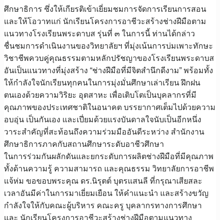
ศึกษาธิการ ซึ่งให้เกียรติเข้าเยี่ยมชมการจัดการเรียนการสอน
และให้โอวาทแก่ นักเรียนโครงการอาชีวะสร้างช่างฝีมือตาม
แนวทางโรงเรียนพระดาบส รุ่นที่ ๓ ในการนี้ ท่านได้กล่าว
ชื่นชมการดำเนินงานของวิทยาลัยฯ ที่มุ่งเน้นการบ่มเพาะทักษะ
วิชาชีพควบคู่คุณธรรมตามหลักปรัชญาของโรงเรียนพระดาบส
อันเป็นแนวทางที่มุ่งสร้าง “ช่างฝีมือที่มีจิตสำนึกดีงาม” พร้อมทั้ง
ให้กำลังใจนักเรียนทุกคนในการมุ่งมั่นศึกษาเล่าเรียน ฝึกฝน
ตนเองด้วยความวิริยะ อุตสาหะ เพื่อเติบโตเป็นบุคลากรที่มี
คุณภาพของประเทศชาติในอนาคต บรรยากาศเต็มไปด้วยความ
อบอุ่น เป็นกันเอง และเปี่ยมด้วยแรงบันดาลใจนับเป็นอีกหนึ่ง
วาระสำคัญที่สะท้อนถึงความร่วมมืออันดีระหว่าง สำนักงาน
ศึกษาธิการภาคกับสถานศึกษาระดับอาชีวศึกษา
ในการร่วมกันผลักดันและยกระดับการผลิตช่างฝีมือที่มีคุณภาพ
ทั้งด้านความรู้ ความสามารถ และคุณธรรม วิทยาลัยการอาชีพ
แจ้ห่ม ขอขอบพระคุณ ดร.นิรุตต์ บุตรแสนลี ที่กรุณาเสียสละ
เวลาอันมีค่าในการมาเยี่ยมเยือน ให้คำแนะนำ และสร้างขวัญ
กำลังใจให้กับคณะผู้บริหาร คณะครู บุคลากรทางการศึกษา
และ นักเรียนโครงการอาชีวะสร้างช่างฝีมือตามแนวทาง