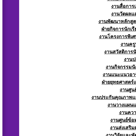
งานสื่อการ
งานวัดผลแ
งานพัฒนาหลักสู
ฝ่ายกิจการนักเร
งานโครงการพิเศ
งานครูท
งานสวัสดิการนั
งานป
งานกิจกรรมนัก
งานแนะแนวอาช
ฝ่ายยุทธศาสตร
งานศูนย
งานประกันคุณภาพแ
งานวางแผน
งานควา
งานศูนย์ข้
งานส่งเสริม
งานวิจัยและพั