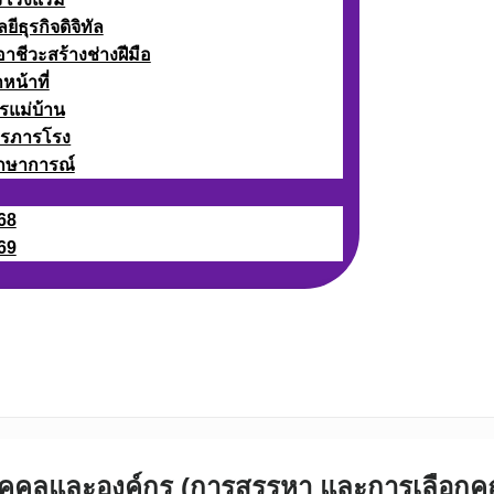
ธุรกิจดิจิทัล
ชีวะสร้างช่างฝีมือ
หน้าที่
รแม่บ้าน
ารภารโรง
กษาการณ์
68
69
ลุ่มบุคคลและองค์กร (การสรรหา และการเลือ