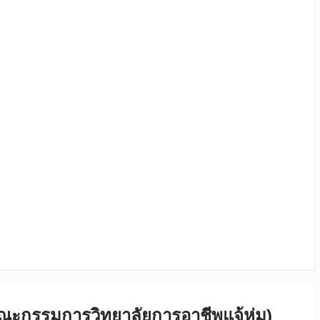
กคณะกรรมการวิทยาลัยการอาชีพแจ้ห่ม)