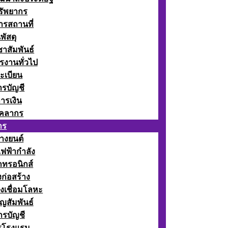
รัพยากร
รสถานที่
พัสดุ
าสัมพันธ์
รงานทั่วไป
ะเบียน
รบัญชี
ารเงิน
ุคลากร
กร
างยนต์
ฟฟ้ากำลัง
กทรอนิกส์
ก่อสร้าง
งเชื่อมโลหะ
ญสัมพันธ์
รบัญชี
รโรงแรม