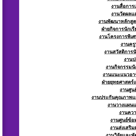
งานสื่อการ
งานวัดผลแ
งานพัฒนาหลักสู
ฝ่ายกิจการนักเร
งานโครงการพิเศ
งานครูท
งานสวัสดิการนั
งานป
งานกิจกรรมนัก
งานแนะแนวอาช
ฝ่ายยุทธศาสตร
งานศูนย
งานประกันคุณภาพแ
งานวางแผน
งานควา
งานศูนย์ข้
งานส่งเสริม
งานวิจัยและพั