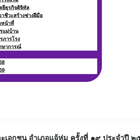
ธุรกิจดิจิทัล
ชีวะสร้างช่างฝีมือ
หน้าที่
รแม่บ้าน
ารภารโรง
กษาการณ์
68
69
ละเอกชน อำเภอแจ้ห่ม ครั้งที่ ๑๙ ประจำปี 