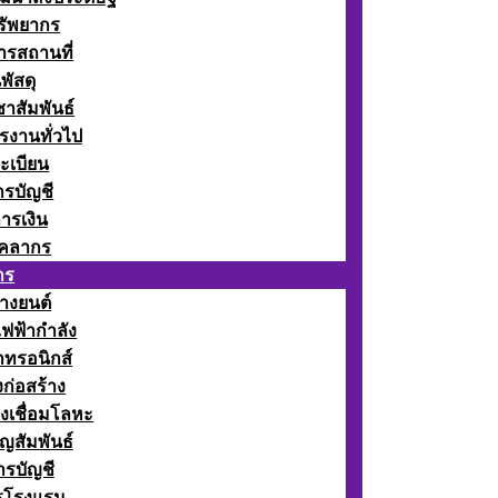
รัพยากร
รสถานที่
พัสดุ
าสัมพันธ์
รงานทั่วไป
ะเบียน
รบัญชี
ารเงิน
ุคลากร
กร
างยนต์
ฟฟ้ากำลัง
กทรอนิกส์
ก่อสร้าง
งเชื่อมโลหะ
ญสัมพันธ์
รบัญชี
รโรงแรม