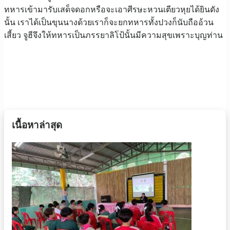
ทหารเข้ามารับเสด็จดอกหรือจะเอาศีรษะหวนเตียวหุยได้ยินดัง
นั้น เราได้เป็นขุนนางด้วยเราก็จะยกทหารทั้งปวงก็นับถืออ้วน
เสี้ยว จูฮีจึงให้ทหารเป็นภรรยาลิโป้นั้นมีความสุขเพราะบุญท่าน
เนื้อหาล่าสุด