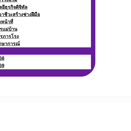
ธุรกิจดิจิทัล
ชีวะสร้างช่างฝีมือ
หน้าที่
รแม่บ้าน
ารภารโรง
กษาการณ์
68
69