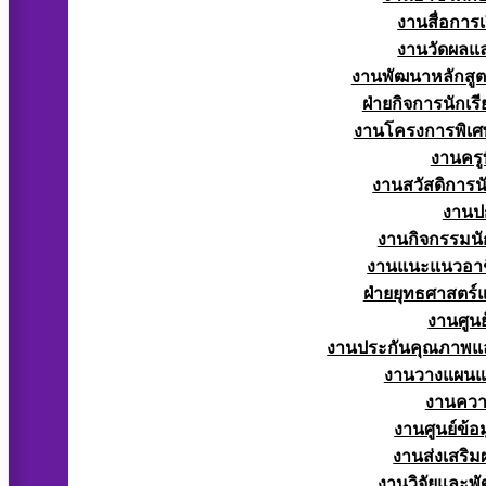
งานสื่อการ
งานวัดผลแ
งานพัฒนาหลักสู
ฝ่ายกิจการนักเร
งานโครงการพิเศ
งานครูท
งานสวัสดิการนั
งานป
งานกิจกรรมนัก
งานแนะแนวอาช
ฝ่ายยุทธศาสตร
งานศูนย
งานประกันคุณภาพแ
งานวางแผน
งานควา
งานศูนย์ข้
งานส่งเสริม
งานวิจัยและพั