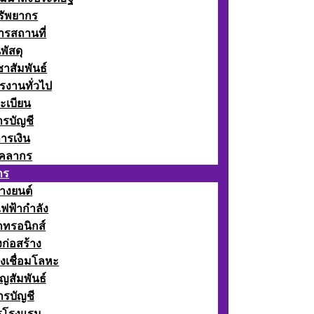
รัพยากร
รสถานที่
พัสดุ
าสัมพันธ์
รงานทั่วไป
ะเบียน
รบัญชี
ารเงิน
ุคลากร
กร
างยนต์
ฟฟ้ากำลัง
กทรอนิกส์
ก่อสร้าง
งเชื่อมโลหะ
ญสัมพันธ์
รบัญชี
รโรงแรม