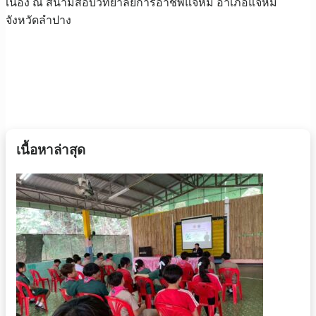
เนื่อง ณ สนามสอบวิทยาลัยการอาชีพแจ้ห่ม อำเภอแจ้ห่ม
จังหวัดลำปาง
เนื้อหาล่าสุด