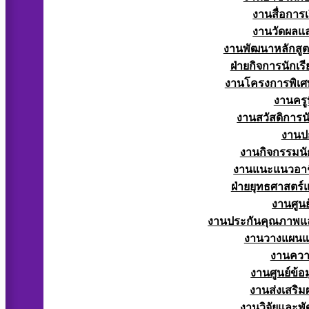
งานสื่อการ
งานวัดผลแ
งานพัฒนาหลักสู
ฝ่ายกิจการนักเร
งานโครงการพิเศ
งานครูท
งานสวัสดิการนั
งานป
งานกิจกรรมนัก
งานแนะแนวอาช
ฝ่ายยุทธศาสตร
งานศูนย
งานประกันคุณภาพแ
งานวางแผน
งานควา
งานศูนย์ข้
งานส่งเสริม
งานวิจัยและพั