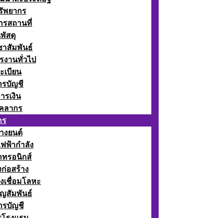
รัพยากร
รสถานที่
พัสดุ
าสัมพันธ์
รงานทั่วไป
ะเบียน
รบัญชี
ารเงิน
ุคลากร
กร
างยนต์
ฟฟ้ากำลัง
กทรอนิกส์
ก่อสร้าง
งเชื่อมโลหะ
ญสัมพันธ์
รบัญชี
รโรงแรม