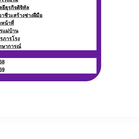
ธุรกิจดิจิทัล
ชีวะสร้างช่างฝีมือ
หน้าที่
รแม่บ้าน
ารภารโรง
กษาการณ์
68
69