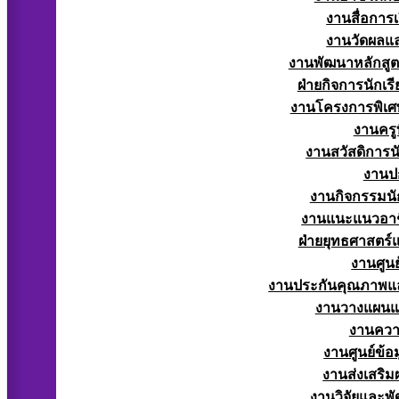
งานสื่อการ
งานวัดผลแ
งานพัฒนาหลักสู
ฝ่ายกิจการนักเร
งานโครงการพิเศ
งานครูท
งานสวัสดิการนั
งานป
งานกิจกรรมนัก
งานแนะแนวอาช
ฝ่ายยุทธศาสตร
งานศูนย
งานประกันคุณภาพแ
งานวางแผน
งานควา
งานศูนย์ข้
งานส่งเสริม
งานวิจัยและพั