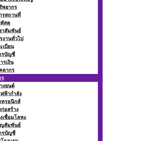
รัพยากร
รสถานที่
พัสดุ
าสัมพันธ์
รงานทั่วไป
ะเบียน
รบัญชี
ารเงิน
ุคลากร
กร
างยนต์
ฟฟ้ากำลัง
กทรอนิกส์
ก่อสร้าง
งเชื่อมโลหะ
ญสัมพันธ์
รบัญชี
รโรงแรม